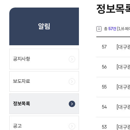
정보목
알림
총
57건
[
1
/6 페
[대구
57
공지사항
[대구
56
보도자료
[대구
55
정보목록
[대구
54
공고
[대구
53