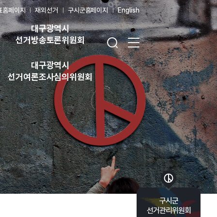
표홈페이지
재외선거
구시군홈페이지
English
대구광역시
검색창 열기
전체 메뉴 열기
선거방송토론위원회
대구광역시
선거여론조사심의위원회
바로가기 목록 열기
구시군
선거관리위원회