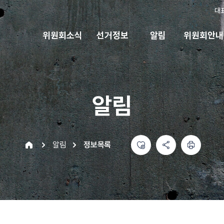
대
위원회소식
선거정보
알림
위원회안내
알림
좋아요
공유하기 메뉴
열기
인쇄하기
home
알림
정보목록