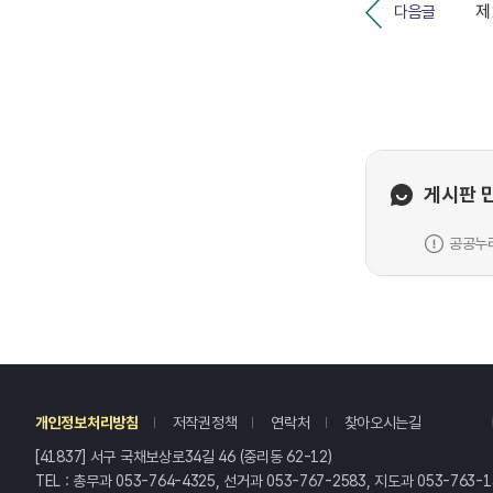
다음글
게시판 
공공누리
레
개인정보처리방침
저작권정책
연락처
찾아오시는길
[41837] 서구 국채보상로34길 46 (중리동 62-12)
TEL : 총무과 053-764-4325, 선거과 053-767-2583, 지도과 053-763-1