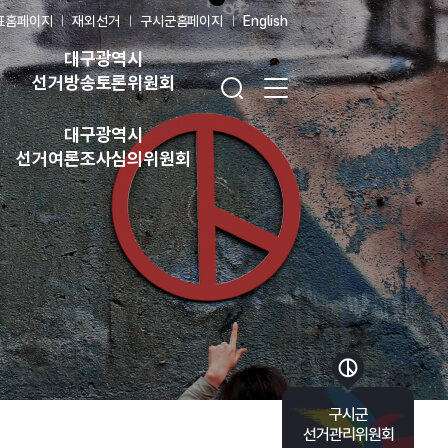
표홈페이지
재외선거
구시군홈페이지
English
대구광역시
검색창 열기
전체 메뉴 열기
선거방송토론위원회
대구광역시
선거여론조사심의위원회
바로가기 목록 열기
구시군
선거관리위원회