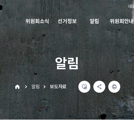
대
위원회소식
선거정보
알림
위원회안내
알림
좋아요
공유하기 메뉴
열기
인쇄하기
home
알림
보도자료