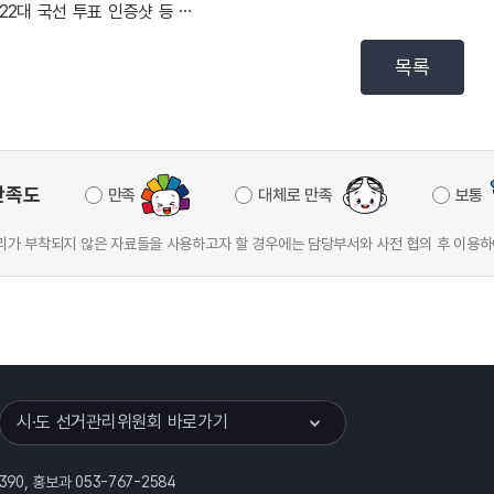
제22대 국선 투표 인증샷 등 유의사항, 유.무효투표안...
목록
만족도
만족
대체로 만족
보통
가 부착되지 않은 자료들을 사용하고자 할 경우에는 담당부서와 사전 협의 후 이용하
이어
열기
시·도 선거관리위원회 바로가기
390, 홍보과 053-767-2584