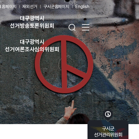
표홈페이지
재외선거
구시군홈페이지
English
대구광역시
검색창 열기
전체 메뉴 열기
선거방송토론위원회
대구광역시
선거여론조사심의위원회
바로가기 목록 열기
구시군
선거관리위원회