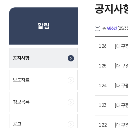
공지사
알림
총
486건
[
25
/3
[대구
126
공지사항
[대구
125
보도자료
[대구
124
정보목록
[대구
123
공고
[대구
122