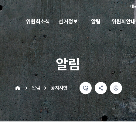
대
위원회소식
선거정보
알림
위원회안내
알림
좋아요
공유하기 메뉴
열기
인쇄하기
home
알림
공지사항