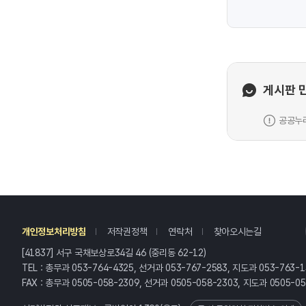
게시판 
공공누리
레
개인정보처리방침
저작권정책
연락처
찾아오시는길
[41837] 서구 국채보상로34길 46 (중리동 62-12)
TEL : 총무과 053-764-4325, 선거과 053-767-2583, 지도과 053-763-1
FAX : 총무과 0505-058-2309, 선거과 0505-058-2303, 지도과 0505-0