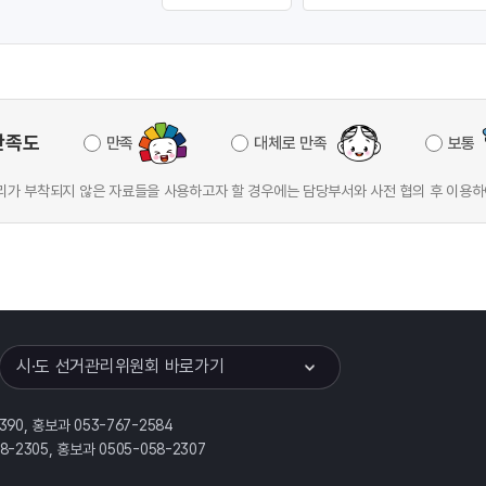
만족도
만족
대체로 만족
보통
가 부착되지 않은 자료들을 사용하고자 할 경우에는 담당부서와 사전 협의 후 이용하
이어
열기
시·도 선거관리위원회 바로가기
390, 홍보과 053-767-2584
58-2305, 홍보과 0505-058-2307