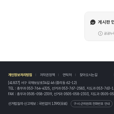
게시판 
공공누리
레
개인정보처리방침
저작권정책
연락처
찾아오시는길
[41837] 서구 국채보상로34길 46 (중리동 62-12)
TEL : 총무과 053-764-4325, 선거과 053-767-2583, 지도과 053-763-1
FAX : 총무과 0505-058-2309, 선거과 0505-058-2303, 지도과 0505-0
선거법질의·신고제보 : 국번없이
1390
(유료)
구·시·군위원회 전화번호 안내