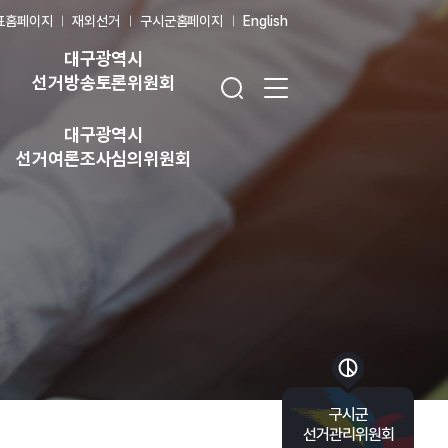
표홈페이지
재외선거
구시군홈페이지
English
대구광역시
검색창 열기
전체 메뉴 열기
선거방송토론위원회
대구광역시
선거여론조사심의위원회
바로가기 목록 열기
구시군
선거관리위원회