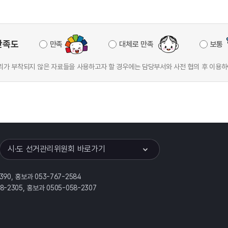
만족도
만족
대체로 만족
보통
가 부착되지 않은 자료들을 사용하고자 할 경우에는 담당부서와 사전 협의 후 이용하
이어
열기
시·도 선거관리위원회 바로가기
390, 홍보과 053-767-2584
58-2305, 홍보과 0505-058-2307