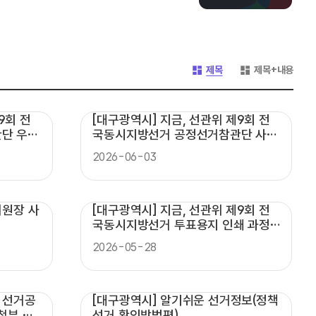
게시글 목록 형태 -
게시글 목록 형태 -
제목
제목+내용
9회 전
[대구광역시] 지금, 선관위 제9회 전
단 우편
국동시지방선거 공정선거참관단 사전
투표 현장 참관
2026-06-03
위원장 사
[대구광역시] 지금, 선관위 제9회 전
국동시지방선거 투표용지 인쇄 과정
점검
2026-05-28
 선거공
[대구광역시] 알기쉬운 선거정보(정책
첩부 현
선거 확인방법편)