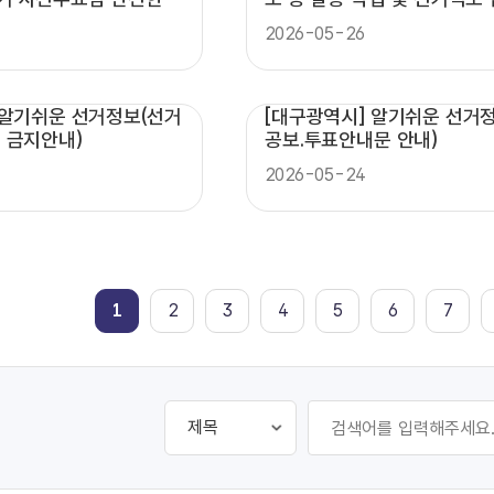
 공정선거참관단 활동
장 참관
2026-05-26
 알기쉬운 선거정보(선거
[대구광역시] 알기쉬운 선거
 금지안내)
공보.투표안내문 안내)
2026-05-24
1
2
3
4
5
6
7