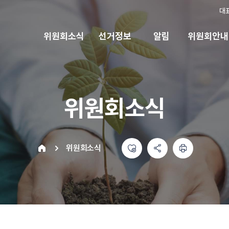
대
위원회소식
선거정보
알림
위원회안내
위원회소식
좋아요
공유하기 메뉴
열기
인쇄하기
home
위원회소식