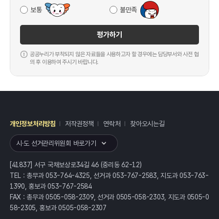
보통
불만족
평가하기
공공누리가 부착되지 않은 자료들을 사용하고자 할 경우에는 담당부서와 사전 협
의 후 이용하여 주시기 바랍니다.
개인정보처리방침
저작권정책
연락처
찾아오시는길
레이어
열기
시·도 선거관리위원회 바로가기
[41837] 서구 국채보상로34길 46 (중리동 62-12)
TEL : 총무과 053-764-4325, 선거과 053-767-2583, 지도과 053-763-
1390, 홍보과 053-767-2584
FAX : 총무과 0505-058-2309, 선거과 0505-058-2303, 지도과 0505-0
58-2305, 홍보과 0505-058-2307