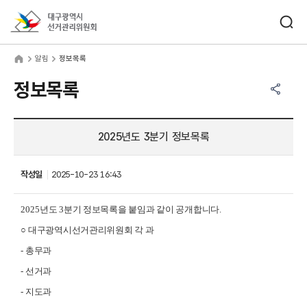
바로가기 메뉴
검색창 열기
대구광역시선거관리위원회
림
home
알림
정보목록
공유하기 메뉴
열기
정보목록
2025년도 3분기 정보목록
작성일
2025-10-23 16:43
2025
년도 3
분기 정보목록을 붙임과 같이 공개합니다
.
○
대구광역시선거관리위원회 각 과
-
총무과
-
선거과
-
지도과