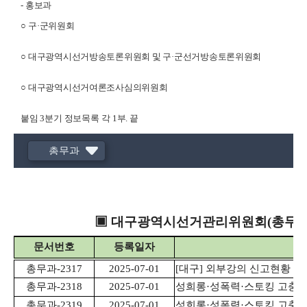
-
홍보과
○
구
·
군위원회
○
대구광역시선거방송토론위원회 및 구
·
군선거방송토론위원회
○
대구광역시선거여론조사심의위원회
붙임
3
분기 정보목록
각 1
부
.
끝