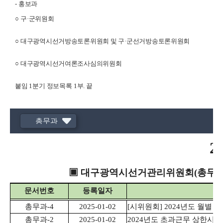
-
홍보과
○
구
·
군위원회
○
대구광역시선거방송토론위원회 및 구
·
군선거방송토론위원회
○
대구광역시선거여론조사심의위원회
붙임
1
분기 정보목록
1
부
.
끝