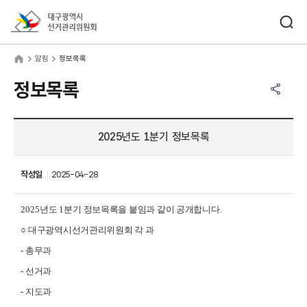
바로가기 메뉴
검색창 열기
대구광역시선거관리위원회
림
home
알림
정보목록
공유하기 메뉴
열기
정보목록
2025년도 1분기 정보목록
작성일
2025-04-28
2025
년도
1
분기 정보목록을 붙임과 같이 공개합니다
.
○
대구광역시선거관리위원회 각 과
-
총무과
-
선거과
-
지도과