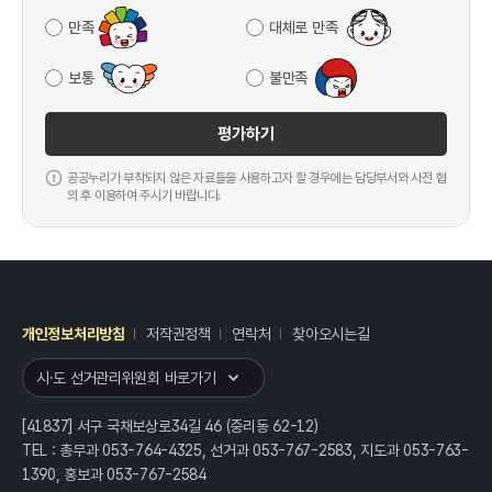
만족
대체로 만족
보통
불만족
평가하기
공공누리가 부착되지 않은 자료들을 사용하고자 할 경우에는 담당부서와 사전 협
의 후 이용하여 주시기 바랍니다.
개인정보처리방침
저작권정책
연락처
찾아오시는길
레이어
열기
시·도 선거관리위원회 바로가기
[41837] 서구 국채보상로34길 46 (중리동 62-12)
TEL : 총무과 053-764-4325, 선거과 053-767-2583, 지도과 053-763-
1390, 홍보과 053-767-2584