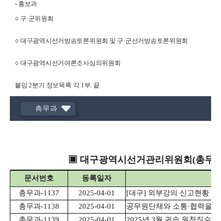
-
홍보과
○
구
·
군위원회
○
대구광역시선거방송토론위원회 및 구
·
군선거방송토론위원회
○
대구광역시선거여론조사심의위원회
붙임
2
분기 정보목록
각 1
부
.
끝