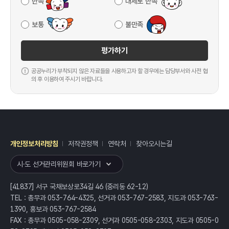
만족
대체로 만족
보통
불만족
평가하기
공공누리가 부착되지 않은 자료들을 사용하고자 할 경우에는 담당부서와 사전 협
의 후 이용하여 주시기 바랍니다.
개인정보처리방침
저작권정책
연락처
찾아오시는길
레이어
열기
시·도 선거관리위원회 바로가기
[41837] 서구 국채보상로34길 46 (중리동 62-12)
TEL : 총무과 053-764-4325, 선거과 053-767-2583, 지도과 053-763-
1390, 홍보과 053-767-2584
FAX : 총무과 0505-058-2309, 선거과 0505-058-2303, 지도과 0505-0