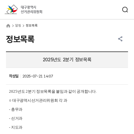
바로가기 메뉴
검색창 열기
대구광역시선거관리위원회
림
home
알림
정보목록
공유하기 메뉴
열기
정보목록
2025년도 2분기 정보목록
작성일
2025-07-21 14:07
2025
년도 2
분기 정보목록을 붙임과 같이 공개합니다
.
○
대구광역시선거관리위원회 각 과
-
총무과
-
선거과
-
지도과