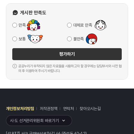
게시판 만족도
만족
대체로 만족
보통
불만족
평가하기
공공누리가 부착되지 않은 자료들을 사용하고자 할 경우에는 담당부서와 사전 협
의 후 이용하여 주시기 바랍니다.
개인정보처리방침
저작권정책
연락처
찾아오시는길
레이어
열기
시·도 선거관리위원회 바로가기
[41837] 서구 국채보상로34길 46 (중리동 62-12)