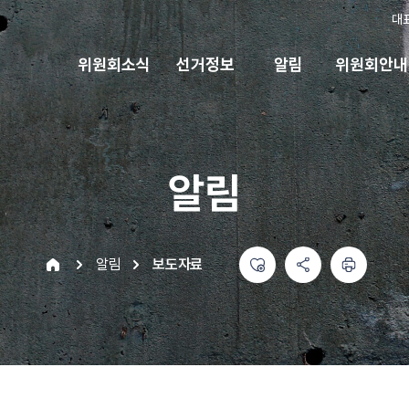
대
위원회소식
선거정보
알림
위원회안내
알림
좋아요
공유하기 메뉴
열기
인쇄하기
home
알림
보도자료