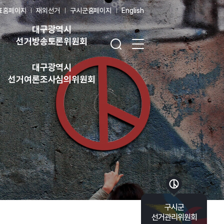
표홈페이지
재외선거
구시군홈페이지
English
대구광역시
검색창 열기
전체 메뉴 열기
선거방송토론위원회
대구광역시
선거여론조사심의위원회
바로가기 목록 열기
구시군
선거관리위원회