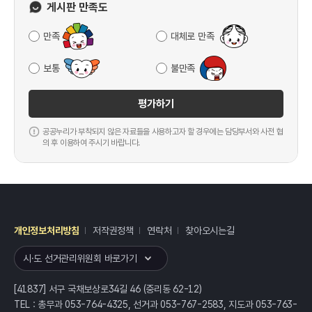
게시판 만족도
만족
대체로 만족
보통
불만족
평가하기
공공누리가 부착되지 않은 자료들을 사용하고자 할 경우에는 담당부서와 사전 협
의 후 이용하여 주시기 바랍니다.
개인정보처리방침
저작권정책
연락처
찾아오시는길
레이어
열기
시·도 선거관리위원회 바로가기
[41837] 서구 국채보상로34길 46 (중리동 62-12)
TEL : 총무과 053-764-4325, 선거과 053-767-2583, 지도과 053-763-