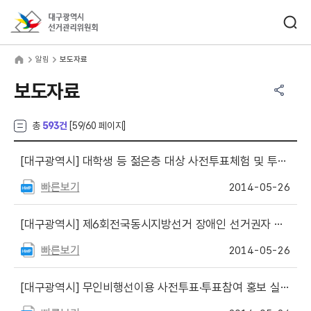
바로가기 메뉴
검색창 열기
대구광역시선거관리위원회
림
home
알림
보도자료
공유하기 메뉴
열기
보도자료
총
593건
[
59
/60 페이지]
[대구광역시]
대학생 등 젊은층 대상 사전투표체험 및 투표참여 홍보 실시
빠른보기
2014-05-26
[대구광역시]
제6회전국동시지방선거 장애인 선거권자 투표참여 적극 지원
빠른보기
2014-05-26
[대구광역시]
무인비행선이용 사전투표·투표참여 홍보 실시