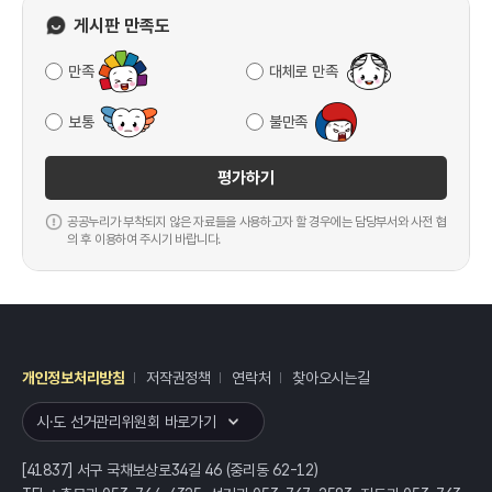
게시판 만족도
만족
대체로 만족
보통
불만족
평가하기
공공누리가 부착되지 않은 자료들을 사용하고자 할 경우에는 담당부서와 사전 협
의 후 이용하여 주시기 바랍니다.
개인정보처리방침
저작권정책
연락처
찾아오시는길
레이어
열기
시·도 선거관리위원회 바로가기
[41837] 서구 국채보상로34길 46 (중리동 62-12)