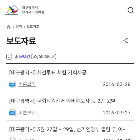
바로가기 메뉴
검색창 열기
대구광역시선거관리위원회
림
home
알림
보도자료
공유하기 메뉴
열기
보도자료
총
593건
[
52
/60 페이지]
[대구광역시]
사전투표 체험 기회제공
빠른보기
2016-03-28
[대구광역시]
국회의원선거 예비후보자 등 2인 고발
빠른보기
2016-03-27
[대구광역시]
3월 27일 ~ 29일, 선거인명부 열람 및 이의신청