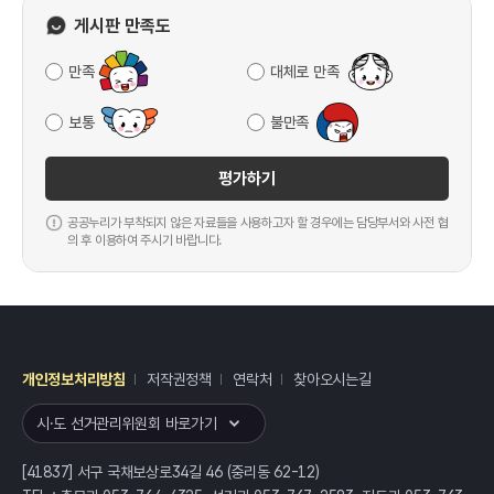
게시판 만족도
만족
대체로 만족
보통
불만족
평가하기
공공누리가 부착되지 않은 자료들을 사용하고자 할 경우에는 담당부서와 사전 협
의 후 이용하여 주시기 바랍니다.
개인정보처리방침
저작권정책
연락처
찾아오시는길
레이어
열기
시·도 선거관리위원회 바로가기
[41837] 서구 국채보상로34길 46 (중리동 62-12)