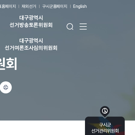
표홈페이지
재외선거
구시군홈페이지
English
대구광역시
검색창 열기
전체 메뉴 열기
선거방송토론위원회
대구광역시
선거여론조사심의위원회
원회
하기
바로가기 목록 열기
구시군
선거관리위원회