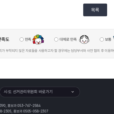
목록
만족도
만족
대체로 만족
보통
가 부착되지 않은 자료들을 사용하고자 할 경우에는 담당부서와 사전 협의 후 이용하
이어
열기
시·도 선거관리위원회 바로가기
390, 홍보과 053-767-2584
58-2305, 홍보과 0505-058-2307