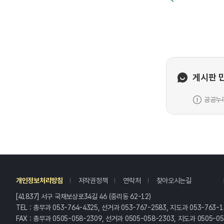
게시판 
공공누리
레
개인정보처리방침
저작권정책
연락처
찾아오시는길
[41837] 서구 국채보상로34길 46 (중리동 62-12)
TEL : 총무과 053-764-4325, 선거과 053-767-2583, 지도과 053-763-1
FAX : 총무과 0505-058-2309, 선거과 0505-058-2303, 지도과 0505-0