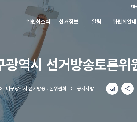
대
위원회소식
선거정보
알림
위원회안내
구광역시 선거방송토론위
좋아요
공유하기 메뉴
열기
인쇄
대구광역시 선거방송토론위원회
공지사항