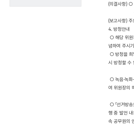
(의결사항) 
○ 토론주
(보고사항) 
4. 방청안내
○ 해당 위원
념하여 주시기
○ 방청을 희
시 방청할 수 
○ 녹음·녹화
여 위원장의 
○ 「선거방송
행 중 발언 
속 공무원의 