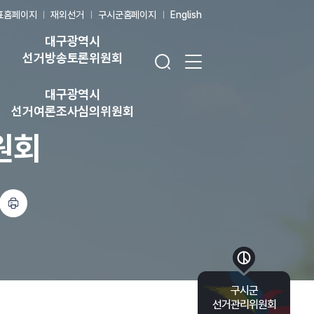
표홈페이지
재외선거
구시군홈페이지
English
대구광역시
검색창 열기
전체 메뉴 열기
선거방송토론위원회
대구광역시
선거여론조사심의위원회
원회
하기
바로가기 목록 열기
구시군
선거관리위원회