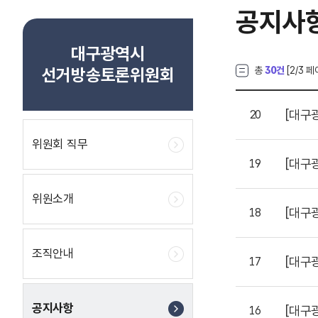
공지사
대구광역시
선거방송토론위원회
총
30건
[
2
/3 페
[대구
20
위원회 직무
[대구
19
위원소개
[대구
18
조직안내
[대구
17
공지사항
[대구
16