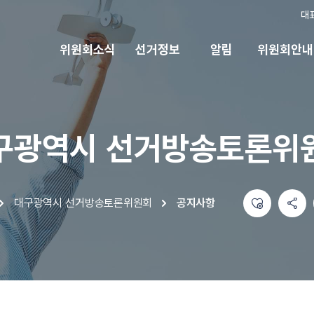
대
위원회소식
선거정보
알림
위원회안내
구광역시 선거방송토론위
좋아요
공유하기 메뉴
열기
인쇄
대구광역시 선거방송토론위원회
공지사항