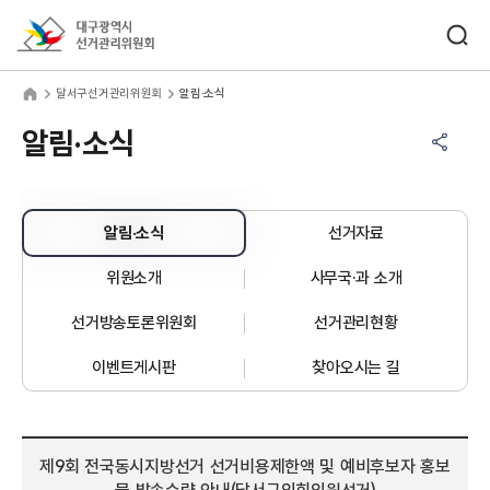
바로가기 메뉴
검색창 열기
대구광역시선거관리위원회
서구선거관리위원회
home
달서구선거관리위원회
알림·소식
공유하기 메뉴
열기
알림·소식
알림·소식
선거자료
위원소개
사무국·과 소개
선거방송토론위원회
선거관리현황
이벤트게시판
찾아오시는 길
제9회 전국동시지방선거 선거비용제한액 및 예비후보자 홍보