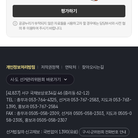
평가하기
공공누리가 부착되지 않은 자료들을 사용하고자 할 경우에는 담당부서와 사전 협
의 후 이용하여 주시기 바랍니다.
개인정보처리방침
저작권정책
연락처
찾아오시는길
레이어
열기
시·도 선거관리위원회 바로가기
[41837] 서구 국채보상로34길 46 (중리동 62-12)
TEL : 총무과 053-764-4325, 선거과 053-767-2583, 지도과 053-763-
1390, 홍보과 053-767-2584
FAX : 총무과 0505-058-2309, 선거과 0505-058-2303, 지도과 0505-0
58-2305, 홍보과 0505-058-2307
선거법질의·신고제보 : 국번없이
1390
(유료)
구·시·군위원회 전화번호 안내