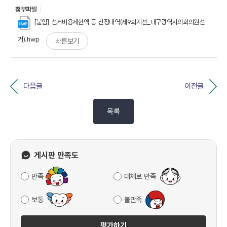
첨부파일
[붙임] 선거비용제한액 등 산정내역(제9회지선_대구광역시의회의원선
거).hwp
빠른보기
다음글
이전글
목록
게시판 만족도
만족
대체로 만족
보통
불만족
평가하기