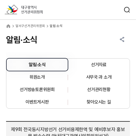
바로가기 메뉴
검색창 열기
대구광역시선거관리위원회
서구선거관리위원회
home
달서구선거관리위원회
알림·소식
공유하기 메뉴
열기
알림·소식
알림·소식
선거자료
위원소개
사무국·과 소개
선거방송토론위원회
선거관리현황
이벤트게시판
찾아오시는 길
제9회 전국동시지방선거 선거비용제한액 및 예비후보자 홍보