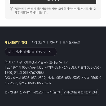
공공누리가 부착되지 않은 자료들을 사용하고자 할 경우에는 담당부서와 사전 협
의 후 이용하여 주시기 바랍니다.
개인정보처리방침
저작권정책
연락처
찾아오시는길
레이어
열기
시·도 선거관리위원회 바로가기
[41837] 서구 국채보상로34길 46 (중리동 62-12)
TEL : 총무과 053-764-4325, 선거과 053-767-2583, 지도과 053-763-
1390, 홍보과 053-767-2584
FAX : 총무과 0505-058-2309, 선거과 0505-058-2303, 지도과 0505-0
58-2305, 홍보과 0505-058-2307
선거법질의·신고제보 : 국번없이
1390
(유료)
구·시·군위원회 전화번호 안내