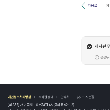
다음글
게시판 
공공누리
레
개인정보처리방침
저작권정책
연락처
찾아오시는길
[41837] 서구 국채보상로34길 46 (중리동 62-12)