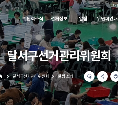
대
위원회소식
선거정보
알림
위원회안내
달서구선거관리위원회
좋아요
공유하기 메뉴
열기
인쇄하기
달서구선거관리위원회
알림·소식