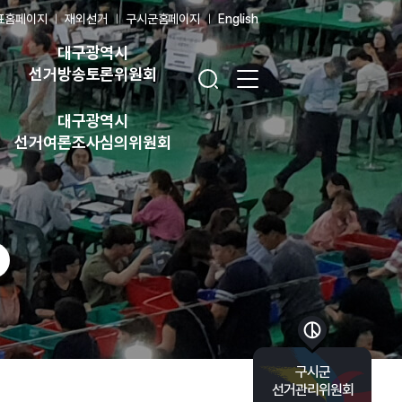
표홈페이지
재외선거
구시군홈페이지
English
대구광역시
검색창 열기
전체 메뉴 열기
선거방송토론위원회
대구광역시
선거여론조사심의위원회
바로가기 목록 열기
구시군
선거관리위원회