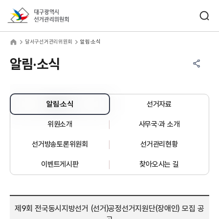
바로가기 메뉴
검색창 열기
대구광역시선거관리위원회
서구선거관리위원회
home
달서구선거관리위원회
알림·소식
공유하기 메뉴
열기
알림·소식
알림·소식
선거자료
위원소개
사무국·과 소개
선거방송토론위원회
선거관리현황
이벤트게시판
찾아오시는 길
제9회 전국동시지방선거 (선거)공정선거지원단(장애인) 모집 공