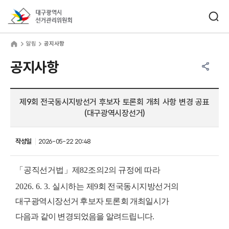
바로가기 메뉴
검색창 열기
대구광역시선거관리위원회
림
home
알림
공지사항
공유하기 메뉴
열기
공지사항
제9회 전국동시지방선거 후보자 토론회 개최 사항 변경 공표
(대구광역시장선거)
작성일
2026-05-22 20:48
「
공직선거법
」
제
82
조의
2
의 규정에 따라
2026. 6. 3.
실시하는
제
9
회 전국동시지방선거의
대구광역시장
선거 후보자 토론회 개최일시가
다음과 같이 변경되었음을 알려드립니다.