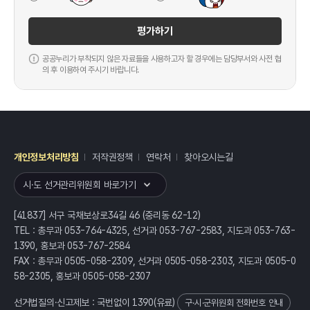
평가하기
공공누리가 부착되지 않은 자료들을 사용하고자 할 경우에는 담당부서와 사전 협
의 후 이용하여 주시기 바랍니다.
개인정보처리방침
저작권정책
연락처
찾아오시는길
레이어
열기
시·도 선거관리위원회 바로가기
[41837] 서구 국채보상로34길 46 (중리동 62-12)
TEL : 총무과 053-764-4325, 선거과 053-767-2583, 지도과 053-763-
1390, 홍보과 053-767-2584
FAX : 총무과 0505-058-2309, 선거과 0505-058-2303, 지도과 0505-0
58-2305, 홍보과 0505-058-2307
선거법질의·신고제보 : 국번없이
1390
(유료)
구·시·군위원회 전화번호 안내