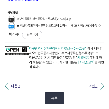
첨부파일
후보자등록신청서류작성프로그램(V.7.07).zip
★후보자등록신청서류작성프로그램 설명서__제9회지방선거(게시용_수
정).hwp
빠른보기
대구광역시선거관리위원회(053-767-2584)
에서 제작한
제9회 전국동시지방선거 후보자등록신청서류작성프로그
램(V.7.07) 게시 저작물은 "공공누리"
자유이용
조건에 따
라 이용할 수 있습니다. 자세한 내용은
[저작권정책]
을 확인
하십시오.
다음글
이전글
목록