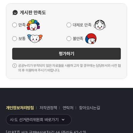
게시판 만족도
만족
대체로 만족
보통
불만족
평가하기
공공누리가 부착되지 않은 자료들을 사용하고자 할 경우에는 담당부서와 사전 협
의 후 이용하여 주시기 바랍니다.
개인정보처리방침
저작권정책
연락처
찾아오시는길
레이어
열기
시·도 선거관리위원회 바로가기
[41837] 서구 국채보상로34길 46 (중리동 62-12)