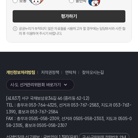
보통
불만족
평가하기
공공누리가 부착되지 않은 자료들을 사용하고자 할 경우에는 담당부서와 사전 협
의 후 이용하여 주시기 바랍니다.
개인정보처리방침
저작권정책
연락처
찾아오시는길
레이어
열기
시·도 선거관리위원회 바로가기
[41837] 서구 국채보상로34길 46 (중리동 62-12)
TEL : 총무과 053-764-4325, 선거과 053-767-2583, 지도과 053-763-
1390, 홍보과 053-767-2584
FAX : 총무과 0505-058-2309, 선거과 0505-058-2303, 지도과 0505-0
58-2305, 홍보과 0505-058-2307
선거법질의·신고제보 : 국번없이
1390
(유료)
구·시·군위원회 전화번호 안내