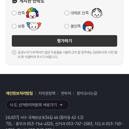
게시판 만족도
만족
대체로 만족
보통
불만족
평가하기
공공누리가 부착되지 않은 자료들을 사용하고자 할 경우에는 담당부서와 사전 협
의 후 이용하여 주시기 바랍니다.
개인정보처리방침
저작권정책
연락처
찾아오시는길
레이어
열기
시·도 선거관리위원회 바로가기
[41837] 서구 국채보상로34길 46 (중리동 62-12)
TEL : 총무과 053-764-4325, 선거과 053-767-2583, 지도과 053-763-