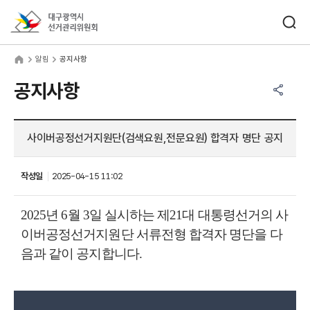
바로가기 메뉴
검색창 열기
대구광역시선거관리위원회
림
home
알림
공지사항
공유하기 메뉴
열기
공지사항
사이버공정선거지원단(검색요원,전문요원) 합격자 명단 공지
작성일
2025-04-15 11:02
2025
년
6
월
3
일 실시하는 제
21
대 대통령선거의 사
이버공정선거지원단 서류전형 합격자 명단을 다
음과 같이 공지합니다
.