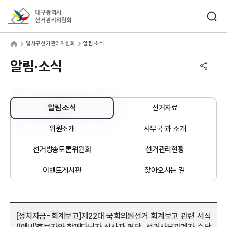
바로가기 메뉴
검색창 열기
대구광역시선거관리위원회
서구선거관리위원회
home
달서구선거관리위원회
알림·소식
공유하기 메뉴
열기
알림·소식
알림·소식
선거자료
위원소개
사무국·과 소개
선거방송토론위원회
선거관리현황
이벤트게시판
찾아오시는 길
[정치자금-회계보고]제22대 국회의원선거 회계보고 관련 서식