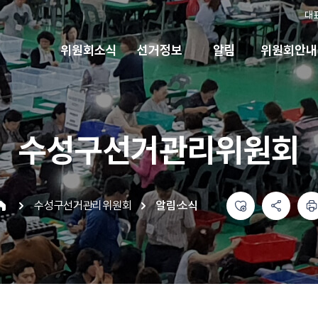
대
위원회소식
선거정보
알림
위원회안내
수성구선거관리위원회
좋아요
공유하기 메뉴
열기
인쇄하기
수성구선거관리위원회
알림·소식