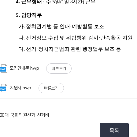
모집안내문.hwp
빠른보기
지원서.hwp
빠른보기
제20대 국회의원선거 선거비용제한액 공고
목록