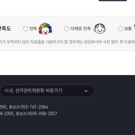
만족도
만족
대체로 만족
보통
가 부착되지 않은 자료들을 사용하고자 할 경우에는 담당부서와 사전 협의 후 이용하
이어
열기
시·도 선거관리위원회 바로가기
390, 홍보과 053-767-2584
58-2305, 홍보과 0505-058-2307