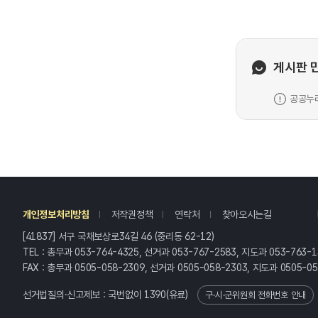
게시판 
공공누리
레
개인정보처리방침
저작권정책
연락처
찾아오시는길
[41837] 서구 국채보상로34길 46 (중리동 62-12)
TEL : 총무과 053-764-4325, 선거과 053-767-2583, 지도과 053-763-1
FAX : 총무과 0505-058-2309, 선거과 0505-058-2303, 지도과 0505-0
선거법질의·신고제보 : 국번없이
1390
(유료)
구·시·군위원회 전화번호 안내