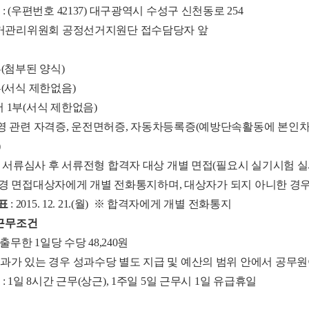
: (우편번호 42137) 대구광역시 수성구 신천동로 254
관리위원회 공정선거지원단 접수담당자 앞
류
부(첨부된 양식)
부(서식 제한없음)
 1부(서식 제한없음)
영 관련 자격증, 운전면허증, 자동차등록증(예방단속활동에 본인차량
)
: 서류심사 후 서류전형 합격자 대상 개별 면접(필요시 실기시험 실
.(화)경 면접대상자에게 개별 전화통지하며, 대상자가 되지 아니한 경
발표
: 2015. 12. 21.(월)
※ 합격자에게
개별 전화통지
및 근무조건
: 출무한 1일당 수당 48,240원
성과가 있는 경우 성과수당 별도 지급 및 예산의 범위 안에서 공무
: 1일 8시간 근무(상근), 1주일 5일 근무시 1일 유급휴일