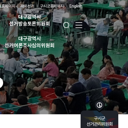
표홈페이지
재외선거
구시군홈페이지
English
대구광역시
검색창 열기
전체 메뉴 열기
선거방송토론위원회
대구광역시
선거여론조사심의위원회
바로가기 목록 열기
구시군
선거관리위원회