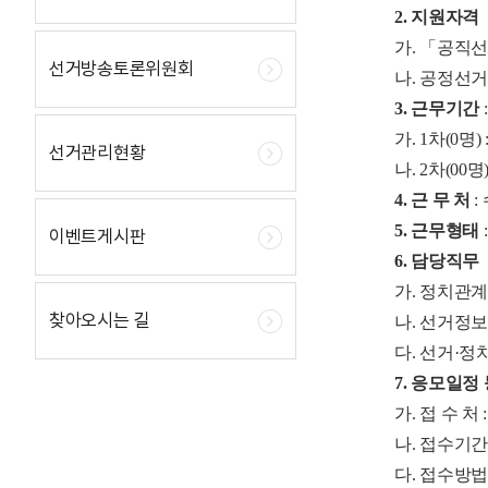
2. 지원자격
가. 「공직
선거방송토론위원회
나. 공정선
3. 근무기간
:
가. 1차(0명) : 2
선거관리현황
나. 2차(00명) : 
4. 근 무 처
:
5. 근무형태
이벤트게시판
6. 담당직무
가. 정치관
찾아오시는 길
나. 선거정
다. 선거·
7. 응모일정
가. 접 수 
나. 접수기간 :
다. 접수방법 