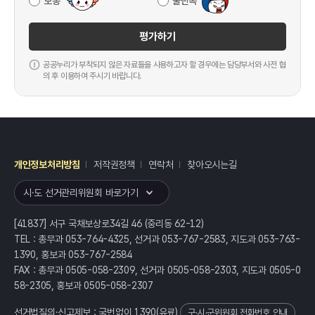
보통
불만족
평가하기
공공누리가 부착되지 않은 자료들을 사용하고자 할 경우에는 담당부서와 사전 협
의 후 이용하여 주시기 바랍니다.
개인정보처리방침
저작권정책
연락처
찾아오시는길
레이어
열기
시·도 선거관리위원회 바로가기
[41837] 서구 국채보상로34길 46 (중리동 62-12)
TEL : 총무과 053-764-4325, 선거과 053-767-2583, 지도과 053-763-
1390, 홍보과 053-767-2584
FAX : 총무과 0505-058-2309, 선거과 0505-058-2303, 지도과 0505-0
58-2305, 홍보과 0505-058-2307
선거법질의·신고제보 : 국번없이
1390
(유료)
구·시·군위원회 전화번호 안내