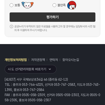
보통
불만족
평가하기
공공누리가 부착되지 않은 자료들을 사용하고자 할 경우에는 담당부서와 사전 협
의 후 이용하여 주시기 바랍니다.
개인정보처리방침
저작권정책
연락처
찾아오시는길
레이어
열기
시·도 선거관리위원회 바로가기
[41837] 서구 국채보상로34길 46 (중리동 62-12)
TEL : 총무과 053-764-4325, 선거과 053-767-2583, 지도과 053-763-
1390, 홍보과 053-767-2584
FAX : 총무과 0505-058-2309, 선거과 0505-058-2303, 지도과 0505-0
58-2305, 홍보과 0505-058-2307