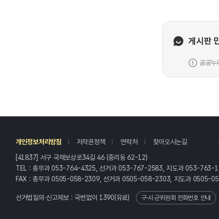
게시판 
공공누리
레
개인정보처리방침
저작권정책
연락처
찾아오시는길
[41837] 서구 국채보상로34길 46 (중리동 62-12)
TEL : 총무과 053-764-4325, 선거과 053-767-2583, 지도과 053-763-1
FAX : 총무과 0505-058-2309, 선거과 0505-058-2303, 지도과 0505-0
선거법질의·신고제보 : 국번없이
1390
(유료)
구·시·군위원회 전화번호 안내