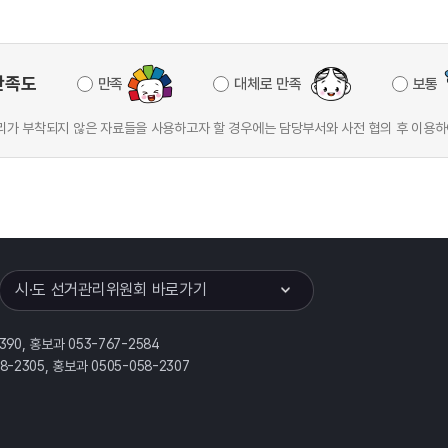
만족도
만족
대체로 만족
보통
가 부착되지 않은 자료들을 사용하고자 할 경우에는 담당부서와 사전 협의 후 이용하
이어
열기
시·도 선거관리위원회 바로가기
390, 홍보과 053-767-2584
58-2305, 홍보과 0505-058-2307