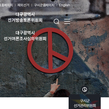
표홈페이지
재외선거
구시군홈페이지
English
대구광역시
검색창 열기
전체 메뉴 열기
선거방송토론위원회
대구광역시
선거여론조사심의위원회
바로가기 목록 열기
구시군
선거관리위원회