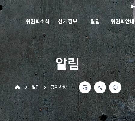
대
위원회소식
선거정보
알림
위원회안내
알림
좋아요
공유하기 메뉴
열기
인쇄하기
home
알림
공지사항