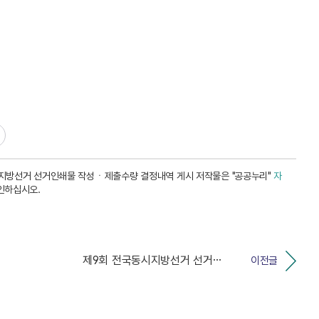
시지방선거 선거인쇄물 작성ㆍ제출수량 결정내역 게시 저작물은 "공공누리"
자
인하십시오.
제9회 전국동시지방선거 선거비용 실사 보조요원 서류전형...
이전글