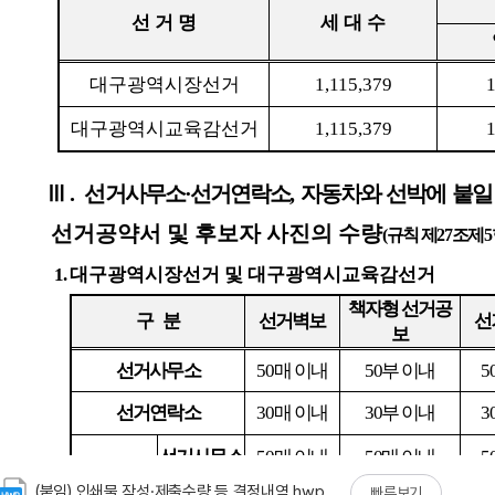
(붙임) 인쇄물 작성·제출수량 등 결정내역.hwp
빠른보기