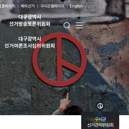
표홈페이지
재외선거
구시군홈페이지
English
대구광역시
검색창 열기
전체 메뉴 열기
선거방송토론위원회
대구광역시
선거여론조사심의위원회
바로가기 목록 열기
구시군
선거관리위원회