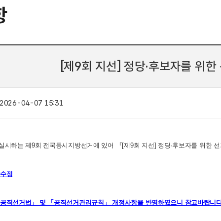
항
[제9회 지선] 정당·후보자를 위
2026-04-07 15:31
(수) 실시하는 제9회 전
국동시지방선거에 있어 『
[
제
9
회
지
선
]
정
당
·
후
보
자
를
위
한
선
. 수정
 22. 「공직선거법」 및 「공직선거관리규칙」 개정사항을 반영하였으니 참고바랍니다