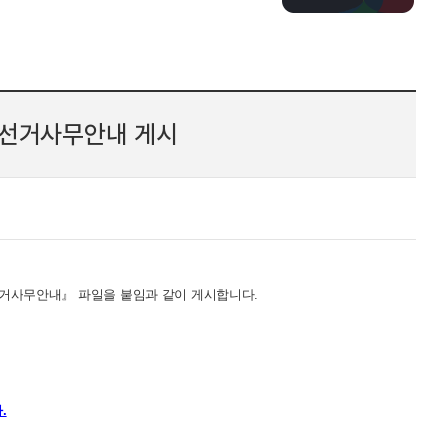
한 선거사무안내 게시
거
사
무
안
내
』
파일
을 붙임과
같이 게시합니다.
.