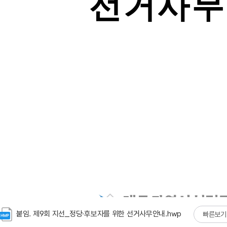
붙임. 제9회 지선_정당·후보자를 위한 선거사무안내.hwp
빠른보기