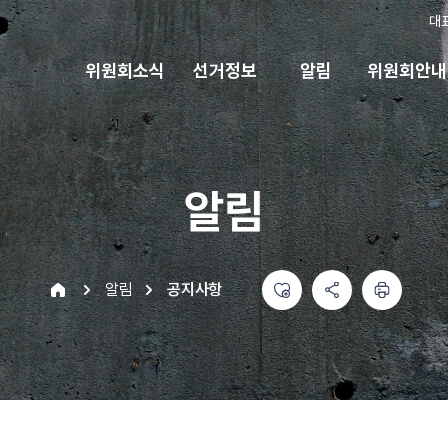
대
위원회소식
선거정보
알림
위원회안내
알림
좋아요
공유하기 메뉴
열기
인쇄하기
home
알림
공지사항