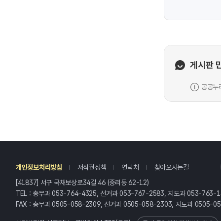
게시판 
공공누리
레
개인정보처리방침
저작권정책
연락처
찾아오시는길
[41837] 서구 국채보상로34길 46 (중리동 62-12)
TEL : 총무과 053-764-4325, 선거과 053-767-2583, 지도과 053-763-1
FAX : 총무과 0505-058-2309, 선거과 0505-058-2303, 지도과 0505-0