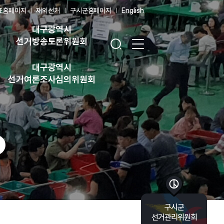
표홈페이지
재외선거
구시군홈페이지
English
대구광역시
검색창 열기
전체 메뉴 열기
선거방송토론위원회
대구광역시
선거여론조사심의위원회
바로가기 목록 열기
구시군
선거관리위원회