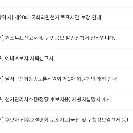
광역시]
제20대 국회의원선거 투표시간 보장 안내
구]
거소투표신고서 및 군인공보 발송신청서 양식입니다.
구]
예비후보자 사퇴신고서
구]
달서구선거방송토론위원회 제1차 위원회의 개최 안내
구]
선거관리시스템(정당.후보자용) 사용자설명서 게시
구]
후보자 입후보설명회 보조자료(국선 및 구청장보궐선거 등)