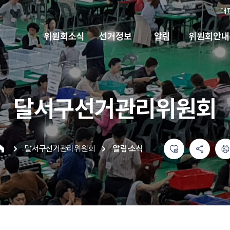
대
위원회소식
선거정보
알림
위원회안내
달서구선거관리위원회
좋아요
공유하기 메뉴
열기
인쇄하기
달서구선거관리위원회
알림·소식