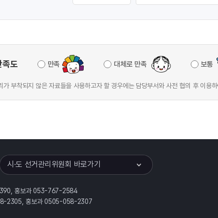
만족도
만족
대체로 만족
보통
가 부착되지 않은 자료들을 사용하고자 할 경우에는 담당부서와 사전 협의 후 이용하
이어
열기
시·도 선거관리위원회 바로가기
390, 홍보과 053-767-2584
58-2305, 홍보과 0505-058-2307