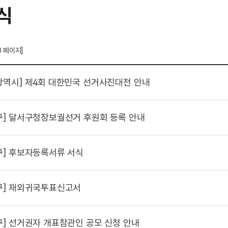
식
0 페이지]
광역시]
제4회 대한민국 선거사진대전 안내
구]
달서구청장보궐선거 후원회 등록 안내
구]
후보자등록서류 서식
구]
재외귀국투표신고서
구]
선거권자 개표참관인 공모 신청 안내