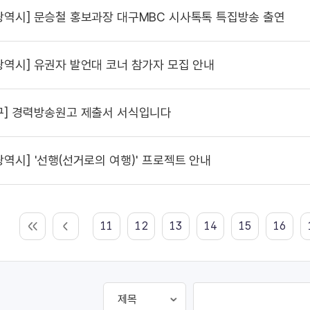
광역시]
문승철 홍보과장 대구MBC 시사톡톡 특집방송 출연
광역시]
유권자 발언대 코너 참가자 모집 안내
구]
경력방송원고 제출서 서식입니다
광역시]
'선행(선거로의 여행)' 프로젝트 안내
11
12
13
14
15
16