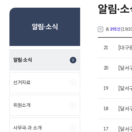
알림·소
알림·소식
총
291건
[
19
/2
[대구
21
알림·소식
[달서
20
선거자료
[달서
19
위원소개
[달서
18
사무국·과 소개
[달서
17