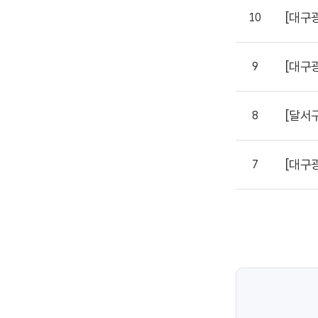
[대구
10
[대구
9
[달서
8
[대구
7