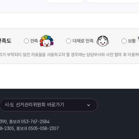
만족도
만족
대체로 만족
보통
가 부착되지 않은 자료들을 사용하고자 할 경우에는 담당부서와 사전 협의 후 이용하
이어
열기
시·도 선거관리위원회 바로가기
390, 홍보과 053-767-2584
58-2305, 홍보과 0505-058-2307