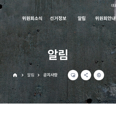
대
위원회소식
선거정보
알림
위원회안내
알림
좋아요
공유하기 메뉴
열기
인쇄하기
home
알림
공지사항