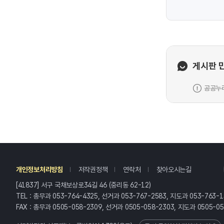
게시판 
공공누리
레
개인정보처리방침
저작권정책
연락처
찾아오시는길
[41837] 서구 국채보상로34길 46 (중리동 62-12)
TEL : 총무과 053-764-4325, 선거과 053-767-2583, 지도과 053-763-1
FAX : 총무과 0505-058-2309, 선거과 0505-058-2303, 지도과 0505-0