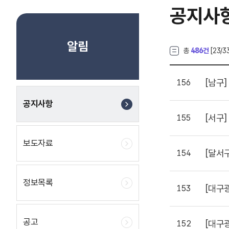
공지사
알림
총
486건
[
23
/3
[남구]
156
공지사항
[서구]
155
보도자료
[달서
154
정보목록
[대구
153
공고
[대구
152