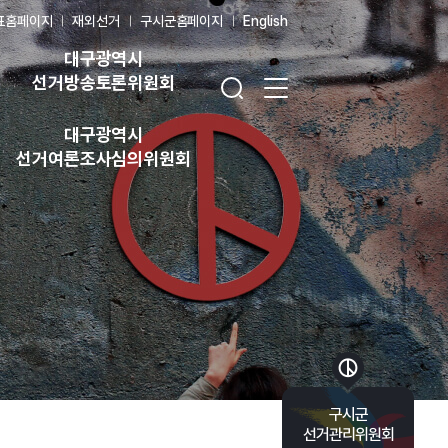
표홈페이지
재외선거
구시군홈페이지
English
대구광역시
검색창 열기
전체 메뉴 열기
선거방송토론위원회
대구광역시
선거여론조사심의위원회
바로가기 목록 열기
구시군
선거관리위원회