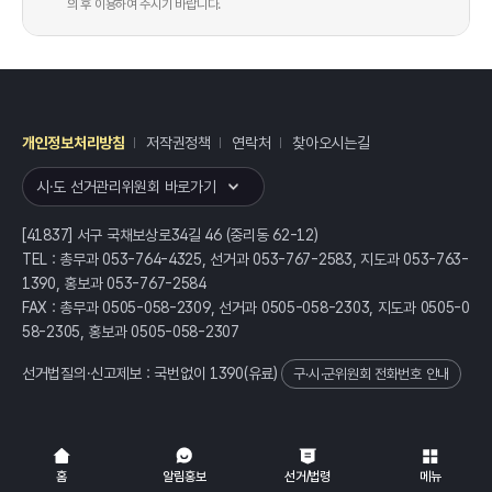
의 후 이용하여 주시기 바랍니다.
개인정보처리방침
저작권정책
연락처
찾아오시는길
레이어
열기
시·도 선거관리위원회 바로가기
[41837] 서구 국채보상로34길 46 (중리동 62-12)
TEL : 총무과 053-764-4325, 선거과 053-767-2583, 지도과 053-763-
1390, 홍보과 053-767-2584
FAX : 총무과 0505-058-2309, 선거과 0505-058-2303, 지도과 0505-0
58-2305, 홍보과 0505-058-2307
선거법질의·신고제보 : 국번없이
1390
(유료)
구·시·군위원회 전화번호 안내
전체
열기/접기
홈
알림홍보
선거/법령
메뉴