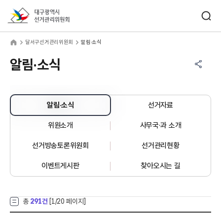
바로가기 메뉴
검색창 열기
대구광역시선거관리위원회
서구선거관리위원회
home
달서구선거관리위원회
알림·소식
공유하기 메뉴
열기
알림·소식
알림·소식
선거자료
위원소개
사무국·과 소개
선거방송토론위원회
선거관리현황
이벤트게시판
찾아오시는 길
총
291건
[
1
/20 페이지]