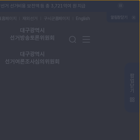
최상단 공지 일시정지
선거 선거비용 보전액 등 총 3,721억여 원 지급
최상단 공지 배너
알림창닫기
표홈페이지
재외선거
구시군홈페이지
English
대구광역시
검색창 열기
전체 메뉴 열기
선거방송토론위원회
대구광역시
선거여론조사심의위원회
주요 소식 배너존
팝
업
닫
기