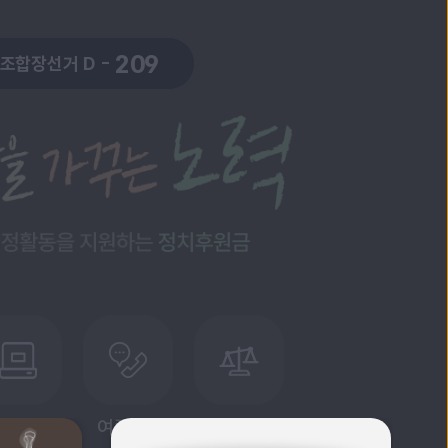
209
시조합장선거 D -
문과 답변
여론조사
선거법규