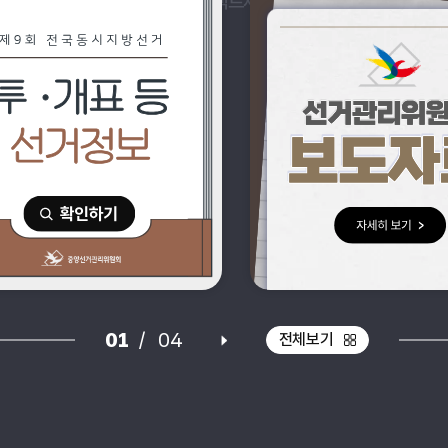
선거현황
팩트체크
선거정보
01
/
04
배너 재생
전체보기