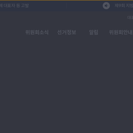
체 대표자 등 고발
제9회 지방
대
위원회소식
선거정보
알림
위원회안내