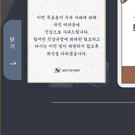
주요 소식 배너존
닫
기