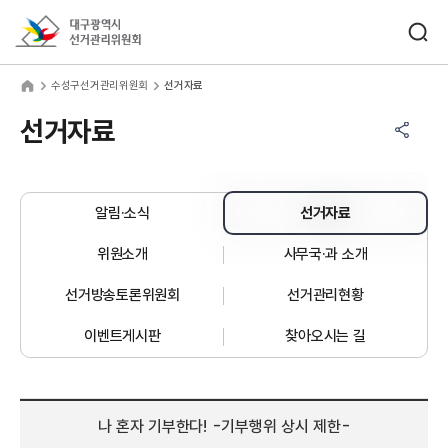
바로가기 메뉴
검색창 열기
대구광역시선거관리위원회
성구선거관리위원회
home
수성구선거관리위원회
선거자료
공유하기 메뉴
열기
선거자료
알림·소식
선거자료
위원소개
사무국·과 소개
선거방송토론위원회
선거관리현황
이벤트게시판
찾아오시는 길
나 혼자 기부한다! -기부행위 상시 제한-