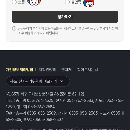
보통
불만족
평가하기
공공누리가 부착되지 않은 자료들을 사용하고자 할 경우에는 담당부서와 사전 협
의 후 이용하여 주시기 바랍니다.
개인정보처리방침
저작권정책
연락처
찾아오시는길
레이어
열기
시·도 선거관리위원회 바로가기
[41837] 서구 국채보상로34길 46 (중리동 62-12)
TEL : 총무과 053-764-4325, 선거과 053-767-2583, 지도과 053-763-
1390, 홍보과 053-767-2584
FAX : 총무과 0505-058-2309, 선거과 0505-058-2303, 지도과 0505-0
58-2305, 홍보과 0505-058-2307