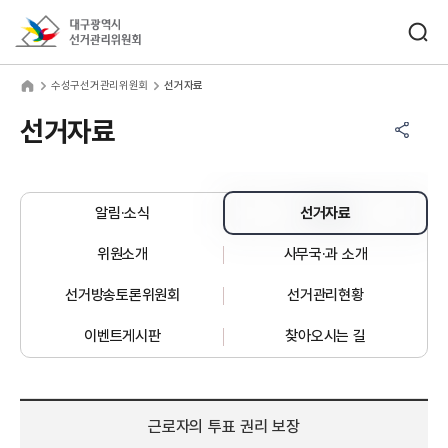
바로가기 메뉴
검색창 열기
대구광역시선거관리위원회
성구선거관리위원회
home
수성구선거관리위원회
선거자료
공유하기 메뉴
열기
선거자료
알림·소식
선거자료
위원소개
사무국·과 소개
선거방송토론위원회
선거관리현황
이벤트게시판
찾아오시는 길
근로자의 투표 권리 보장