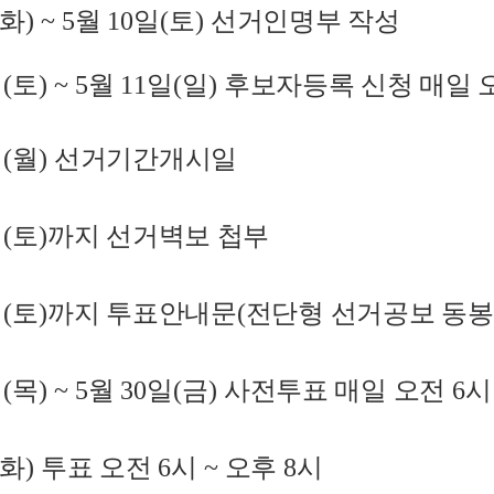
화
) ~ 5
월
10
일
(
토
)
선거인명부 작성
일
(
토
) ~ 5
월
11
일
(
일
)
후보자등록 신청 매일 
일
(
월
)
선거기간개시일
일
(
토
)
까지 선거벽보 첩부
일
(
토
)
까지 투표안내문
(
전단형 선거공보 동봉
일
(
목
) ~ 5
월
30
일
(
금
)
사전투표 매일 오전
6
화
)
투표 오전
6
시
~
오후
8
시