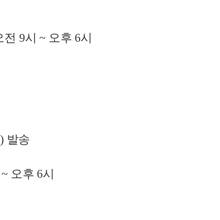
오전
9
시
~
오후
6
시
)
발송
시
~
오후
6
시