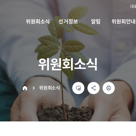
대
위원회소식
선거정보
알림
위원회안내
위원회소식
좋아요
공유하기 메뉴
열기
인쇄하기
home
위원회소식