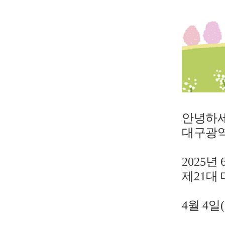
안녕하
대구광
2025
년
제
21
대
4
월
4
일
(